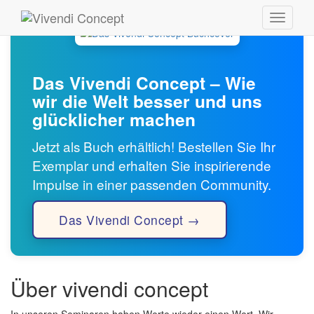
Toggle
navigati
Das Vivendi Concept – Wie
wir die Welt besser und uns
glücklicher machen
Jetzt als Buch erhältlich! Bestellen Sie Ihr
Exemplar und erhalten Sie inspirierende
Impulse in einer passenden Community.
Das Vivendi Concept →
Über vivendi concept